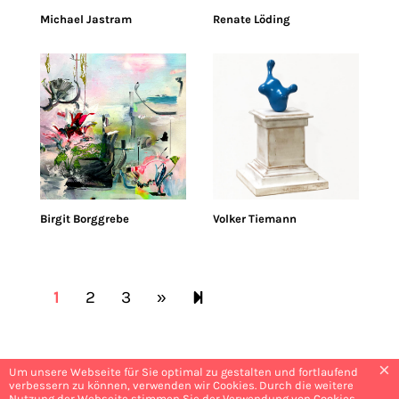
Michael Jastram
Renate Löding
Birgit Borggrebe
Volker Tiemann
Next page
4
1
2
3
»
×
Um unsere Webseite für Sie optimal zu gestalten und fortlaufend
verbessern zu können, verwenden wir Cookies. Durch die weitere
Nutzung der Webseite stimmen Sie der Verwendung von Cookies