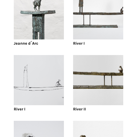
Jeanne d´Arc
River I
River I
River II