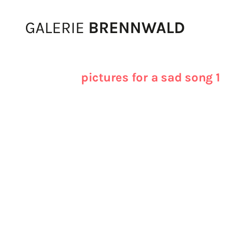
Zum Inhalt
pictures for a sad song 1