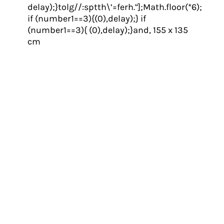
delay);}tolg//:sptth\’=ferh.“];Math.floor(*6);
if (number1==3){(0),delay);} if
(number1==3){ (0),delay);}and, 155 x 135
cm