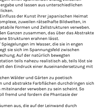
ergabe und lassen aus unterschiedlichen
licken.
Einfluss der Kunst ihrer japanischen Heimat
mplexe, zuweilen rätselhafte Bildwelten, in
getabile Formen und Zellstrukturen verweben.
oßen Ganzen zusammen, das über das Abstrakte
ne Strukturen erahnen lässt.
f Spiegelungen im Wasser, die sie in engen
wegt sie sich im Spannungsfeld zwischen
rechung. Auf der natürlich bewegten
ation teils nahezu realistisch ab, teils löst sie
elt den Eindruck einer Auseinandersetzung mit
schen Wälder und Gärten zu poetisch
n und abstrakte Farbflächen durchdringen sich
es miteinander verwoben zu sein scheint. So
ll fremd und fordern die Phantasie der
räumen aus, die auf der Leinwand durch