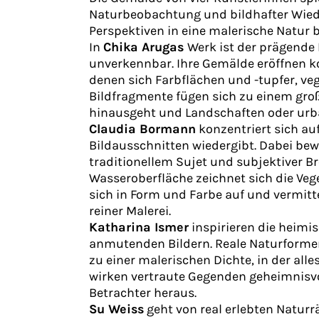
Naturbeobachtung und bildhafter Wied
Perspektiven in eine malerische Natur b
In
Chika Arugas
Werk ist der prägende 
unverkennbar. Ihre Gemälde eröffnen ko
denen sich Farbflächen und -tupfer, ve
Bildfragmente fügen sich zu einem gr
hinausgeht und Landschaften oder urba
Claudia Bormann
konzentriert sich au
Bildausschnitten wiedergibt. Dabei be
traditionellem Sujet und subjektiver B
Wasseroberfläche zeichnet sich die Veget
sich in Form und Farbe auf und vermitt
reiner Malerei.
Katharina Ismer
inspirieren die heimi
anmutenden Bildern. Reale Naturforme
zu einer malerischen Dichte, in der all
wirken vertraute Gegenden geheimnisvo
Betrachter heraus.
Su Weiss
geht von real erlebten Natur