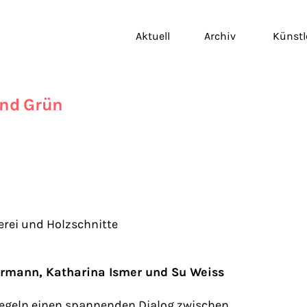
Aktuell
Archiv
Künstl
nd Grün
erei und Holzschnitte
ormann, Katharina Ismer und Su Weiss
iegeln einen spannenden Dialog zwischen